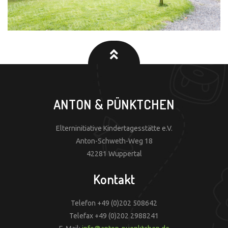
ANTON & PÜNKTCHEN
Elterninitiative Kindertagesstätte e.V.
Anton-Schweth-Weg 18
42281 Wuppertal
Kontakt
Telefon +49 (0)202 508642
Telefax +49 (0)202 2988241